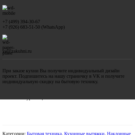
+7 (499) 394-30-67
+7 (926) 683-51-50 (WhatsApp)
ya@zakuhni.ru
При заказе кухни Вы получите индивидуальный дизайн
проект. Подпишитесь на нашу страничку в VK и получите
индивидуальную скидку на бытовую технику.
*в связи с курсом цены постоянно меняются
Категории:
Бытовая техника
,
Кухонные вытяжки
,
Наклонные