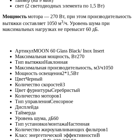
таймер (на 9 мин)
свет (2 светодиодных элемента по 1,5 Вт)
Мощность
мотора — 270 Вт, при этом производительность
3
вытяжки составляет 1050 м
/ч. Уровень шума при
максимальных нагрузках не превысит 60 дБ.
Артикул
MOON 60 Glass Black/ Inox Insert
Максимальная мощность, Вт
270
Тип вытяжки
Наклонная
Максимальная производительность, м3/ч
1050
Мощность освещения
2*1,5Вт
Цвет
Черный
Количество скоростей
3
Цвет фурнитуры
Серебристый
Количество моторов
1
Тип управления
Сенсорное
Дисплей
да
Таймер
да
Уровень шума, дБ
60
Тип установки/монтажа
Настенная
Количество жироулавливающих фильтров
1
Класс энергетической эффективности
B