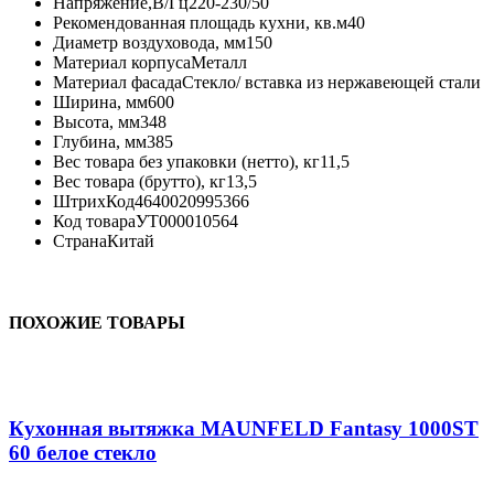
Напряжение,В/Гц
220-230/50
Рекомендованная площадь кухни, кв.м
40
Диаметр воздуховода, мм
150
Материал корпуса
Металл
Материал фасада
Стекло/ вставка из нержавеющей стали
Ширина, мм
600
Высота, мм
348
Глубина, мм
385
Вес товара без упаковки (нетто), кг
11,5
Вес товара (брутто), кг
13,5
ШтрихКод
4640020995366
Код товара
УТ000010564
Страна
Китай
ПОХОЖИЕ ТОВАРЫ
Кухонная вытяжка MAUNFELD Fantasy 1000ST
60 белое стекло