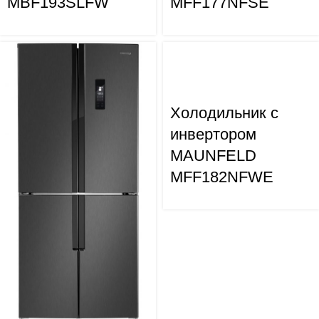
MBF193SLFW
MFF177NFSE
Холодильник с
инвертором
MAUNFELD
MFF182NFWE