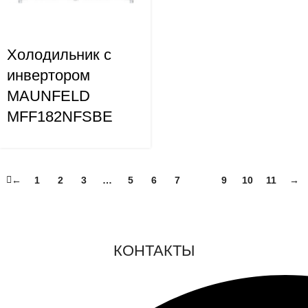
Холодильник с
инвертором
MAUNFELD
MFF182NFSBE
←
1
2
3
…
5
6
7
8
9
10
11
→
КОНТАКТЫ