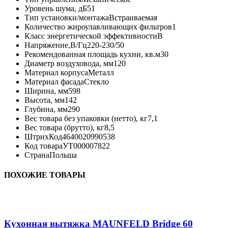
Уровень шума, дБ
51
Тип установки/монтажа
Встраиваемая
Количество жироулавливающих фильтров
1
Класс энергетической эффективности
B
Напряжение,В/Гц
220-230/50
Рекомендованная площадь кухни, кв.м
30
Диаметр воздуховода, мм
120
Материал корпуса
Металл
Материал фасада
Стекло
Ширина, мм
598
Высота, мм
142
Глубина, мм
290
Вес товара без упаковки (нетто), кг
7,1
Вес товара (брутто), кг
8,5
ШтрихКод
4640020990538
Код товара
УТ000007822
Страна
Польша
ПОХОЖИЕ ТОВАРЫ
Кухонная вытяжка MAUNFELD Bridge 60