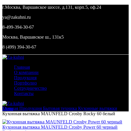
г.Москва, Варшавское шоссе, д.131, корп.5, оф.24
ya@zakuhni.ru
8-499-394-30-67
Москва, Варшавское ш., 131к5
8 (499) 394-30-67
Главная
О компании
Продукция
Портфолио
Сотрудничество
Контакты
Главная
Продукция
Бытовая техника
Кухонные вытяжки
Menu
Кухонная вытяжка MAUNFELD Crosby Rocky 60 белый
Кухонная вытяжка MAUNFELD Crosby Power 60 черный