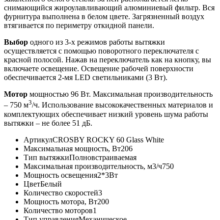
снимающийся жироулавливающий алюминиевый фильтр. Вся
фурнитура выполнена в белом цвете. Загрязненный воздух
втягивается по периметру
откидной панели.
Выбор
одного из 3-х режимов работы вытяжки
осуществляется с помощью поворотного переключателя с
красной полосой. Нажав на переключатель как на кнопку, вы
включаете освещение. Освещение рабочей поверхности
обеспечивается 2-мя LED светильниками (3 Вт).
Мотор
мощностью 96 Вт. Максимальная производительность
3
– 750 м
/ч. Использование высококачественных материалов и
комплектующих обеспечивает низкий уровень шума работы
вытяжки – не более 51 дБ.
Артикул
CROSBY ROCKY 60 Glass White
Максимальная мощность, Вт
206
Тип вытяжки
Полновстраиваемая
Максимальная производительность, м3/ч
750
Мощность освещения
2*3Вт
Цвет
Белый
Количество скоростей
3
Мощность мотора, Вт
200
Количество моторов
1
Тип управления
Механическое