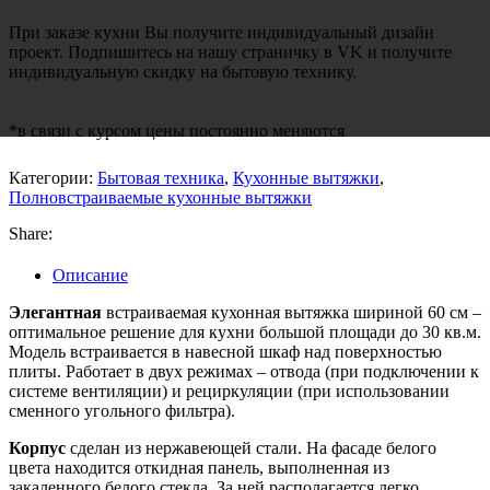
При заказе кухни Вы получите индивидуальный дизайн
проект. Подпишитесь на нашу страничку в VK и получите
индивидуальную скидку на бытовую технику.
*в связи с курсом цены постоянно меняются
Категории:
Бытовая техника
,
Кухонные вытяжки
,
Полновстраиваемые кухонные вытяжки
Share:
Описание
Элегантная
встраиваемая кухонная вытяжка шириной 60 см –
оптимальное решение для кухни большой площади до 30 кв.м.
Модель встраивается в навесной шкаф над поверхностью
плиты. Работает в двух режимах – отвода (при подключении к
системе вентиляции) и рециркуляции (при использовании
сменного угольного фильтра).
Корпус
сделан из нержавеющей стали. На фасаде белого
цвета находится откидная панель, выполненная из
закаленного белого стекла. За ней располагается легко