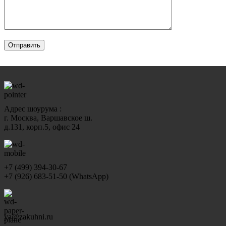
Адрес шоурума :
г. Москва, Варшавское ш.
д.131, корп.5, офис 24
+7 (499) 394-30-67
+7 (926) 683-51-50 (WhatsApp)
ya@zakuhni.ru